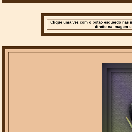
Clique uma vez com o botão esquerdo nas im
direito na imagem e