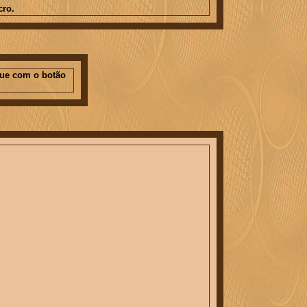
cro.
que com o botão