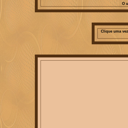
O u
Clique uma vez