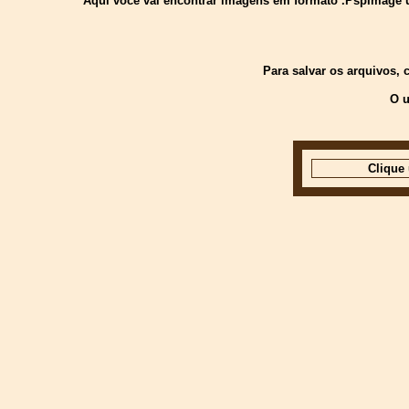
Aquí você vai encontrar imagens em formato .PspImage usa
Para salvar os arquivos,
O u
Clique