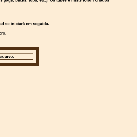
(tags, backs, tops, etc.). Os tubes e mists foram criados
d se iniciará em seguida.
cro.
rquivo.