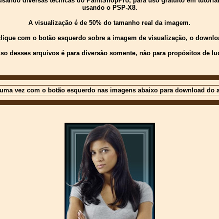
ndo diversas técnicas do PaintShopPro, para uso gratuito em tutoriais 
usando o PSP-X8.
A visualização é de 50% do tamanho real da imagem.
 clique com o botão esquerdo sobre a imagem de visualização, o downloa
so desses arquivos é para diversão somente, não para propósitos de lu
 uma vez com o botão esquerdo nas imagens abaixo para download do a