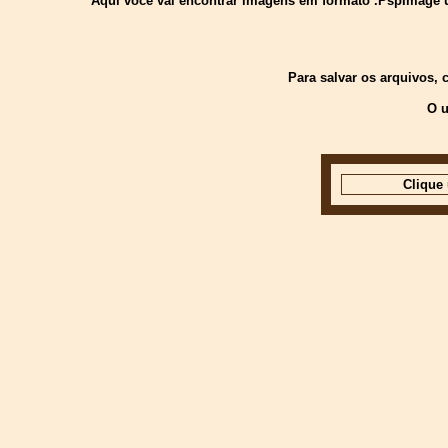
Aquí você vai encontrar imagens em formato .PspImage usa
Para salvar os arquivos,
O u
Clique