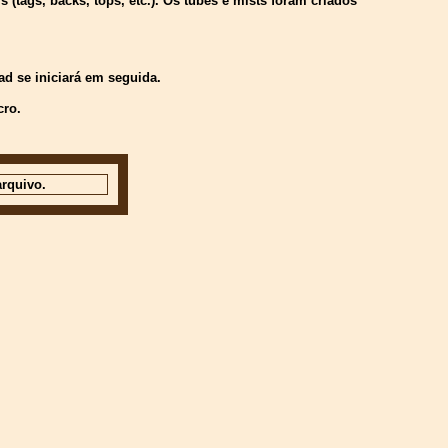
(tags, backs, tops, etc.). Os tubes e mists foram criados
d se iniciará em seguida.
cro.
rquivo.