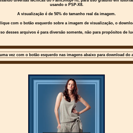
ndo diversas técnicas do PaintShopPro, para uso gratuito em tutoriais 
usando o PSP-X8.
A visualização é de 50% do tamanho real da imagem.
 clique com o botão esquerdo sobre a imagem de visualização, o downloa
so desses arquivos é para diversão somente, não para propósitos de lu
 uma vez com o botão esquerdo nas imagens abaixo para download do a