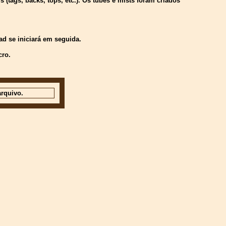
(tags, backs, tops, etc.). Os tubes e mists foram criados
d se iniciará em seguida.
cro.
rquivo.