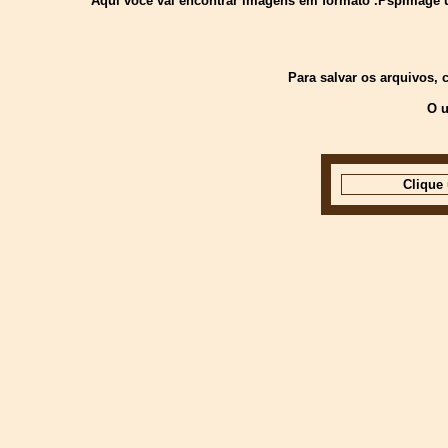
Aquí você vai encontrar imagens em formato .PspImage usa
Para salvar os arquivos,
O u
Clique