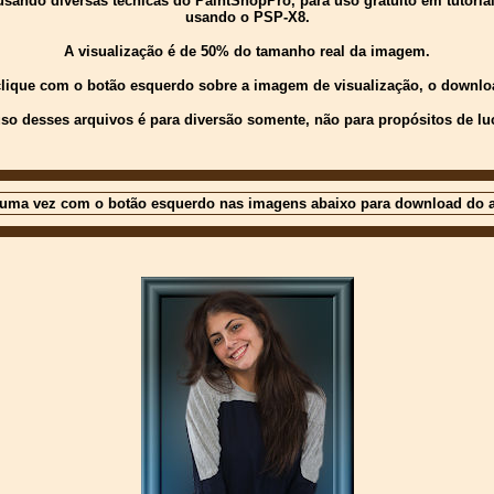
ndo diversas técnicas do PaintShopPro, para uso gratuito em tutoriais 
usando o PSP-X8.
A visualização é de 50% do tamanho real da imagem.
 clique com o botão esquerdo sobre a imagem de visualização, o downloa
so desses arquivos é para diversão somente, não para propósitos de lu
 uma vez com o botão esquerdo nas imagens abaixo para download do a