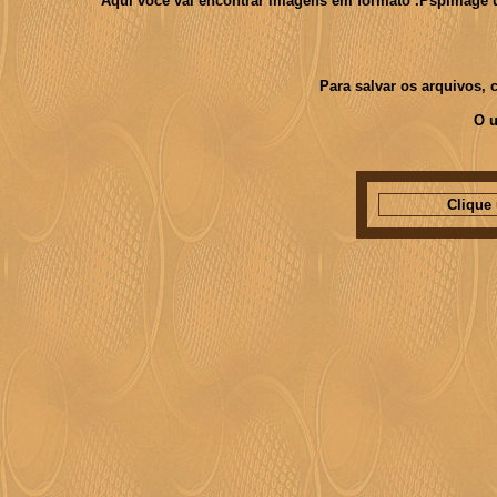
Aquí você vai encontrar imagens em formato .PspImage usa
Para salvar os arquivos,
O u
Clique