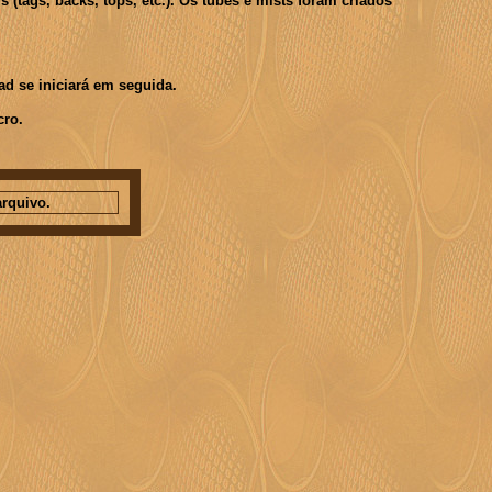
(tags, backs, tops, etc.). Os tubes e mists foram criados
d se iniciará em seguida.
cro.
rquivo.