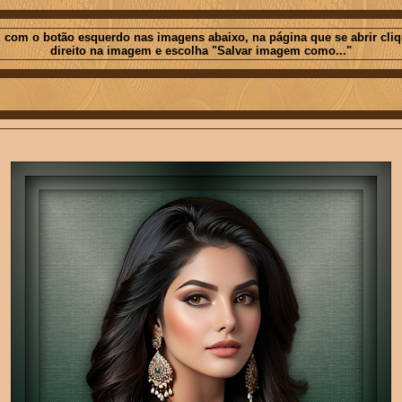
 com o botão esquerdo nas imagens abaixo, na página que se abrir cli
direito na imagem e escolha "Salvar imagem como..."