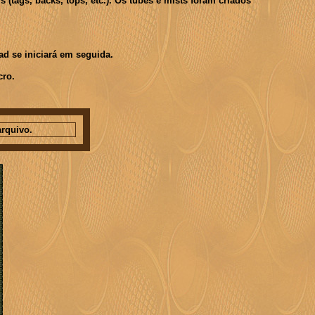
(tags, backs, tops, etc.). Os tubes e mists foram criados
d se iniciará em seguida.
cro.
rquivo.