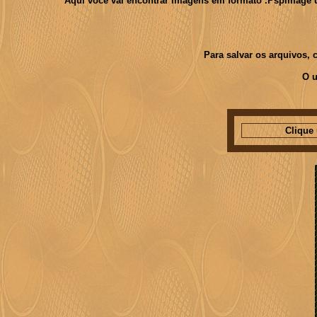
Aquí você vai encontrar imagens em formato .PspImage usa
Para salvar os arquivos,
O u
Clique