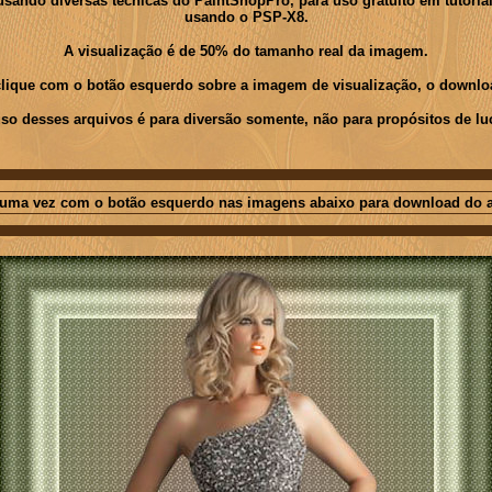
ndo diversas técnicas do PaintShopPro, para uso gratuito em tutoriais 
usando o PSP-X8.
A visualização é de 50% do tamanho real da imagem.
 clique com o botão esquerdo sobre a imagem de visualização, o downloa
so desses arquivos é para diversão somente, não para propósitos de lu
 uma vez com o botão esquerdo nas imagens abaixo para download do a