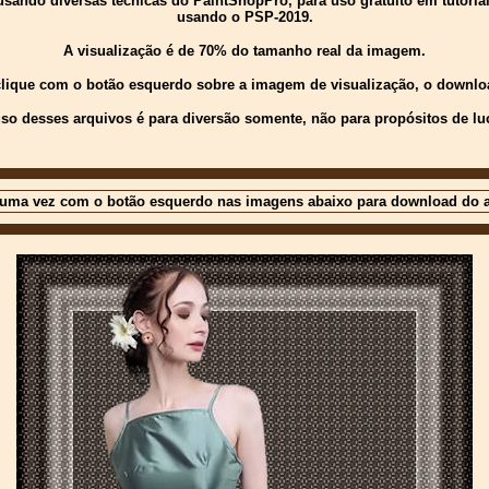
ndo diversas técnicas do PaintShopPro, para uso gratuito em tutoriais 
usando o PSP-2019.
A visualização é de 70% do tamanho real da imagem.
 clique com o botão esquerdo sobre a imagem de visualização, o downloa
so desses arquivos é para diversão somente, não para propósitos de lu
 uma vez com o botão esquerdo nas imagens abaixo para download do a