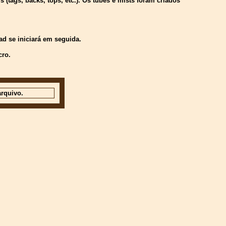
(tags, backs, tops, etc.). Os tubes e mists foram criados
d se iniciará em seguida.
cro.
rquivo.