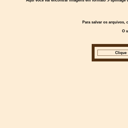
Aquí você vai encontrar imagens em formato .PspImage usa
Para salvar os arquivos,
O u
Clique